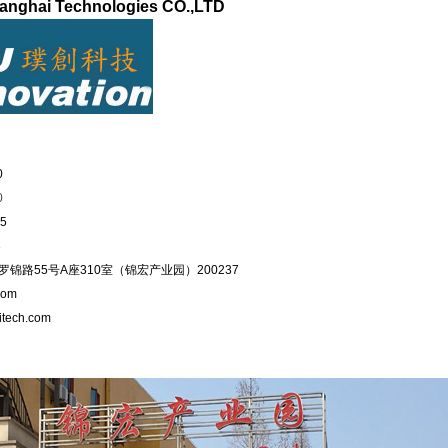
anghai Technologies CO.,LTD
理
0
0
25
3
锦路55号A座310室（锦宏产业园）200237
com
tech.com