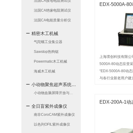
法国CA接地电阻测试仪
EDX-5000A
法国CA绝缘电阻测试仪
法国CA电能质量分析仪
精密木工机械
气陀螺工业集尘器
Sawstop热狗锯
上海璞创科技有限公司
Powermatic木工机械
5000A-80动态应
“EDX-5000A-8
海威木工机械
与各行业新老用户建
小动物聚焦超声系统(FUS)
公司经营的产品名称
来电咨询或前来选购
小动物血脑屏障开放与调控系统
EDX-200A-
全日盲紫外成像仪
南非CoroCAM紫外成像仪
以色列OFIL紫外成像仪