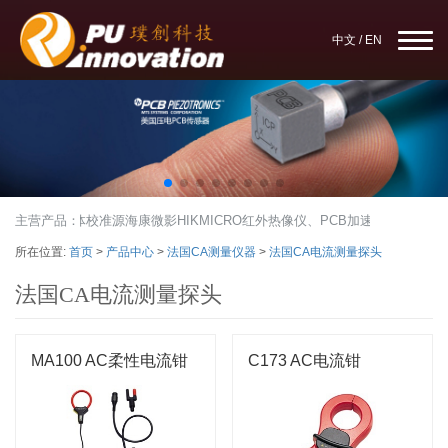
中文
/
EN
IKRON黑体校准源
主营产品：
海康微影HIKMICRO红外热像仪、PCB加速度传感器、PC
所在位置:
首页
>
产品中心
>
法国CA测量仪器
>
法国CA电流测量探头
法国CA电流测量探头
MA100 AC柔性电流钳
C173 AC电流钳