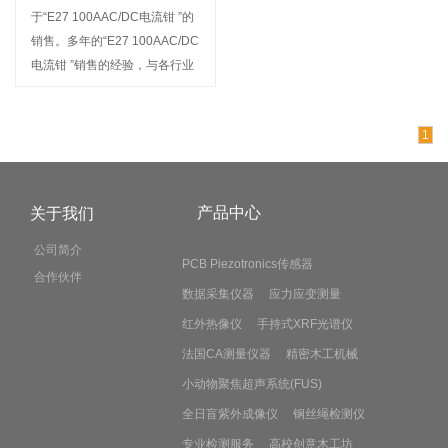
于“E27 100AAC/DC电流钳 ”的
销售。多年的“E27 100AAC/DC
电流钳 ”销售的经验，与各行业
新老用户建立了稳定的合作关
系，我公司经营的产品名称深受
1
广大用户信赖。欢迎来电咨询或
前来选购
产品中心
关于我们
公司简介
PCB Piezotronics传感器
合作伙伴
数据采集仪器
应力应变测量
红外热像仪
手持式XRF光谱仪
法国CA测量仪器
精密木工机械
小动物聚焦超声系统(FUS)
全日盲紫外成像仪
钢丝绳检测仪
专业检测服务
高校创意木工坊