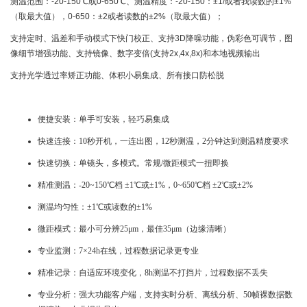
测温范围：-20-150℃或0-650℃、测温精度：-20-150：±1/或者我读数的±1%
（取最大值），0-650：±2或者读数的±2%（取最大值）；
支持定时、温差和手动模式下快门校正、支持3D降噪功能，伪彩色可调节，图
像细节增强功能、支持镜像、数字变倍(支持2x,4x,8x)和本地视频输出
支持光学透过率矫正功能、体积小易集成、所有接口防松脱
便捷安装：单手可安装，轻巧易集成
快速连接：10秒开机，一连出图，12秒测温，2分钟达到测温精度要求
快速切换：单镜头，多模式。常规/微距模式一扭即换
精准测温：-20~150℃档 ±1℃或±1%，0~650℃档 ±2℃或±2%
测温均匀性：±1℃或读数的±1%
微距模式：最小可分辨25μm，最佳35μm（边缘清晰）
专业监测：7×24h在线，过程数据记录更专业
精准记录：自适应环境变化，8h测温不打挡片，过程数据不丢失
专业分析：强大功能客户端，支持实时分析、离线分析、50帧裸数据数