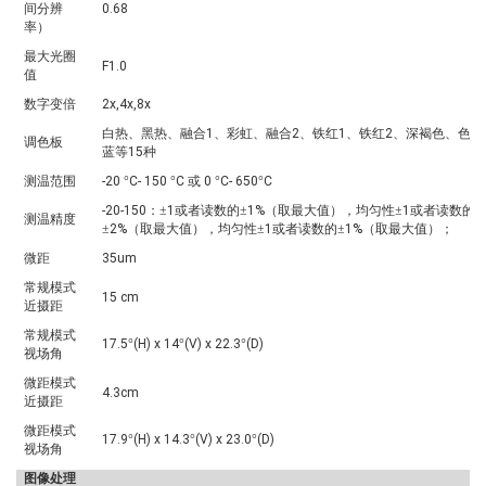
间分辨
0.68
率）
最大光圈
F1.0
值
数字变倍
2x,4x,8x
白热、黑热、融合
1
、彩虹、融合
2
、铁红
1
、铁红
2
、深褐色、色彩
调色板
蓝等
15
种
测温范围
-20
°
C- 150
°
C
或
0
°
C- 650
°
C
-20-150
：±
1
或者读数的±
1%
（取最大值），均匀性±
1
或者读数的±
测温精度
±
2%
（取最大值），均匀性±
1
或者读数的±
1%
（取最大值）；
微距
35um
常规模式
15 cm
近摄距
常规模式
17.5
°
(H) x 14
°
(V) x 22.3
°
(D)
视场角
微距模式
4.3cm
近摄距
微距模式
17.9
°
(H) x 14.3
°
(V) x 23.0
°
(D)
视场角
图像处理