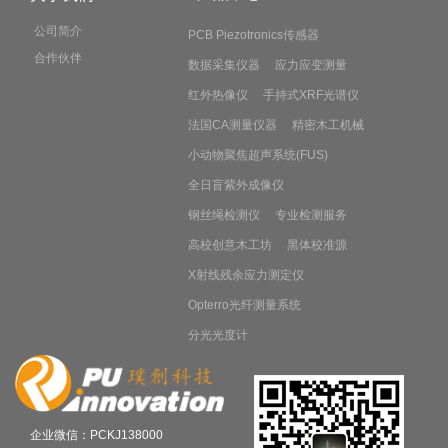
公司简介
PCB Piezotronics传感器
合作伙伴
数据采集仪器
应力应变测量
红外热像仪
手持式XRF光谱仪
法国CA测量仪器
精密木工机械
小动物聚焦超声系统(FUS)
全日盲紫外成像仪
钢丝绳检测仪
专业检测服务
高校创意木工坊
黑体校准源
X射线残余应力测定仪
Opterro光纤测量系统
分光光度计
企业微信：PCKJ138000