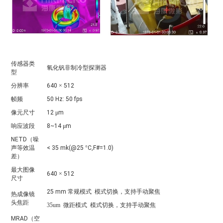
传感器类
氧化钒非制冷型探测器
型
分辨率
640
×
512
帧频
50 Hz: 50 fps
像元尺寸
12
μ
m
响应波段
8~14
μ
m
NETD
（噪
声等效温
< 35 mk(@25
°
C,F#=1.0)
差）
最大图像
640
×
512
尺寸
25 mm
常规模式
模式切换，支持手动聚焦
热成像镜
头焦距
35um 微距模式
模式切换，支持手动聚焦
MRAD
（空