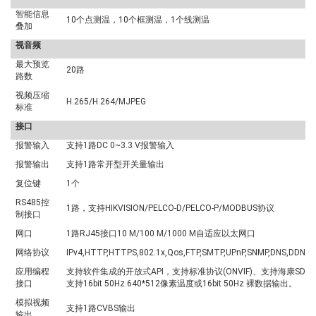
智能信息
10
个点测温，
10
个框测温，
1
个线测温
叠加
视音频
最大预览
20
路
路数
视频压缩
H.265/H.264/MJPEG
标准
接口
报警输入
支持
1
路
DC 0~3.3 V
报警输入
报警输出
支持
1
路常开型开关量输出
复位键
1
个
RS485
控
1
路，支持
HIKVISION/PELCO-D/PELCO-P/MODBUS
协议
制接口
网口
1
路
RJ45
接口
10 M/100 M/1000 M
自适应以太网口
网络协议
IPv4,HTTP,HTTPS,802.1x,Qos,FTP,SMTP,UPnP,SNMP,DNS,DDNS,
应用编程
支持软件集成的开放式
API
，支持标准协议
(ONVIF)
、支持海康
SDK
接口
支持
16bit 50Hz 640*512
像素温度或
16bit 50Hz
裸数据输出。
模拟视频
支持
1
路
CVBS
输出
输出