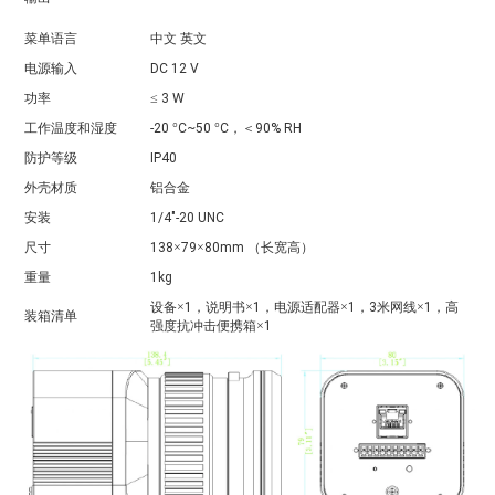
菜单语言
中文
英文
电源输入
DC 12 V
功率
≤
3 W
工作温度和湿度
-20
°
C~50
°
C
，＜
90% RH
防护等级
IP40
外壳材质
铝合金
安装
1/4"-20 UNC
尺寸
138
×
79
×
80mm
（长宽高）
重量
1kg
设备
×
1
，说明书×
1
，电源适配器×
1
，
3
米网线×
1
，高
装箱清单
强度抗冲击便携箱×
1