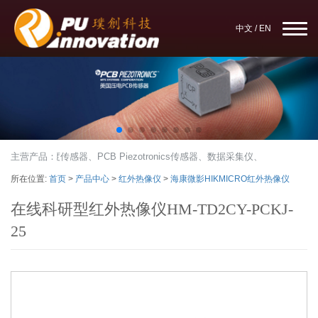
中文
/
EN
B加速度传感器、PCB Piezotronics传感器、数据采集仪、应力应变仪、
主营产品：
所在位置:
首页
>
产品中心
>
红外热像仪
>
海康微影HIKMICRO红外热像仪
在线科研型红外热像仪HM-TD2CY-PCKJ-
25