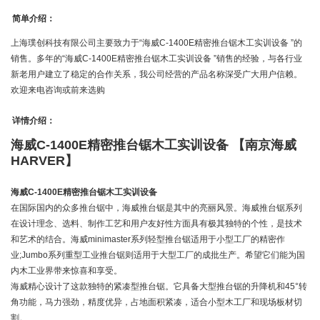
简单介绍：
上海璞创科技有限公司主要致力于“海威C-1400E精密推台锯木工实训设备 ”的
销售。多年的“海威C-1400E精密推台锯木工实训设备 ”销售的经验，与各行业
新老用户建立了稳定的合作关系，我公司经营的产品名称深受广大用户信赖。
欢迎来电咨询或前来选购
详情介绍：
海威C-1400E精密推台锯木工实训设备 【南京海威
HARVER】
海威C-1400E精密推台锯木工实训设备
在国际国内的众多推台锯中，海威推台锯是其中的亮丽风景。海威推台锯系列
在设计理念、选料、制作工艺和用户友好性方面具有极其独特的个性，是技术
和艺术的结合。海威minimaster系列轻型推台锯适用于小型工厂的精密作
业;Jumbo系列重型工业推台锯则适用于大型工厂的成批生产。希望它们能为国
内木工业界带来惊喜和享受。
海威精心设计了这款独特的紧凑型推台锯。它具备大型推台锯的升降机和45°转
角功能，马力强劲，精度优异，占地面积紧凑，适合小型木工厂和现场板材切
割。