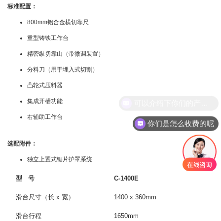
标准配置：
800mm铝合金横切靠尺
重型铸铁工作台
精密纵切靠山（带微调装置）
分料刀（用于埋入式切割）
凸轮式压料器
可以介绍下你们的产品么
集成开槽功能
右辅助工作台
你们是怎么收费的呢
选配附件：
独立上置式锯片护罩系统
型 号
C-1400E
滑台尺寸（长 x 宽）
1400 x 360mm
滑台行程
1650mm