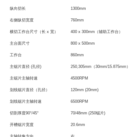
纵向切长
1300mm
右侧纵切宽度
760mm
横切工作台尺寸（长 x 宽）
400 x 300mm
（辅助工作台）
主台面尺寸
800 x 500mm
工作台
860mm
主锯片直径 (孔径)
250,305mm
（
30mm/15.875mm
）
主锯片主轴转速
4500RPM
划线锯片直径（孔径）
120mm (20mm)
划线锯片主轴转速
6500RPM
切割厚度
90°/45°
70/48mm (250
锯片
)
开槽锯片宽度
20.6mm
主轴转角方向
右