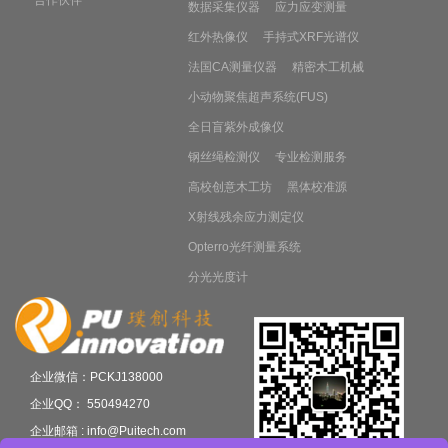
合作伙伴
数据采集仪器
应力应变测量
红外热像仪
手持式XRF光谱仪
法国CA测量仪器
精密木工机械
小动物聚焦超声系统(FUS)
全日盲紫外成像仪
钢丝绳检测仪
专业检测服务
高校创意木工坊
黑体校准源
X射线残余应力测定仪
Opterro光纤测量系统
分光光度计
企业微信：PCKJ138000
企业QQ： 550494270
企业邮箱 : info@Puitech.com