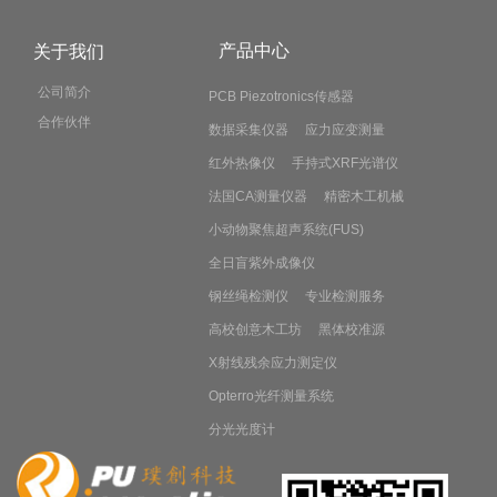
产品中心
关于我们
公司简介
PCB Piezotronics传感器
合作伙伴
数据采集仪器
应力应变测量
红外热像仪
手持式XRF光谱仪
法国CA测量仪器
精密木工机械
小动物聚焦超声系统(FUS)
全日盲紫外成像仪
钢丝绳检测仪
专业检测服务
高校创意木工坊
黑体校准源
X射线残余应力测定仪
Opterro光纤测量系统
分光光度计