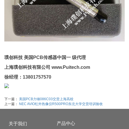
璞创科技
美国
PCB传感器
中国一 级代理
上海璞创科技有限公司 www.Puitech.com
徐经理：13801757570
下一篇：
美国PCB力锤086C03交货上海高校
上一篇：
NEC AVIO红外热像仪R500PRO东北大学交货培训验收
产品中心
关于我们