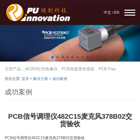
中文
/
EN
康微影HIKMICRO红外热像仪、PCB加速度传感器、PCB Piezotron
主营产品：
所在位置:
首页
>
解决方案
>
成功案例
成功案例
PCB信号调理仪482C15麦克风378B02交
货验收
PCB信号调理仪482C15麦克风378B02交货验收