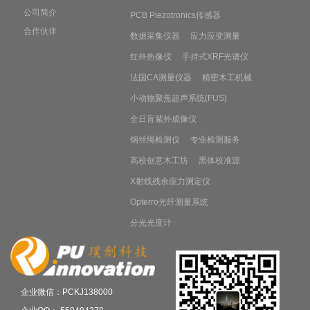
公司简介
PCB Piezotronics传感器
合作伙伴
数据采集仪器
应力应变测量
红外热像仪
手持式XRF光谱仪
法国CA测量仪器
精密木工机械
小动物聚焦超声系统(FUS)
全日盲紫外成像仪
钢丝绳检测仪
专业检测服务
高校创意木工坊
黑体校准源
X射线残余应力测定仪
Opterro光纤测量系统
分光光度计
企业微信：PCKJ138000