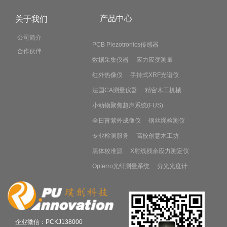
产品中心
关于我们
公司简介
PCB Piezotronics传感器
合作伙伴
数据采集仪器
应力应变测量
红外热像仪
手持式XRF光谱仪
法国CA测量仪器
精密木工机械
小动物聚焦超声系统(FUS)
全日盲紫外成像仪
钢丝绳检测仪
专业检测服务
高校创意木工坊
黑体校准源
X射线残余应力测定仪
Opterro光纤测量系统
分光光度计
企业微信：PCKJ138000